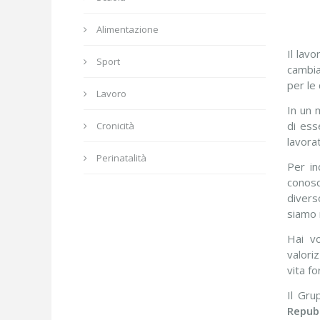
Alimentazione
Il lav
Sport
cambia
per le 
Lavoro
In un 
di ess
Cronicità
lavora
Perinatalità
Per in
conosc
divers
siamo 
Hai vo
valori
vita f
Il Gru
Repubb