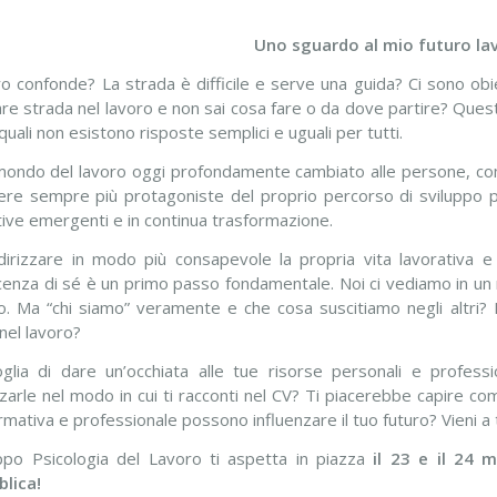
Uno sguardo al mio futuro la
oro confonde? La strada è difficile e serve una guida? Ci sono obiet
re strada nel lavoro e non sai cosa fare o da dove partire? Ques
quali non esistono risposte semplici e uguali per tutti.
mondo del lavoro oggi profondamente cambiato alle persone, come 
ere sempre più protagoniste del proprio percorso di sviluppo pr
tive emergenti e in continua trasformazione.
dirizzare in modo più consapevole la propria vita lavorativa e
enza di sé è un primo passo fondamentale. Noi ci vediamo in un 
o. Ma “chi siamo” veramente e che cosa suscitiamo negli altri? 
nel lavoro?
glia di dare un’occhiata alle tue risorse personali e profess
zzarle nel modo in cui ti racconti nel CV? Ti piacerebbe capire com
ormativa e professionale possono influenzare il tuo futuro? Vieni a t
ppo Psicologia del Lavoro ti aspetta in piazza
il 23 e il 24 
lica!